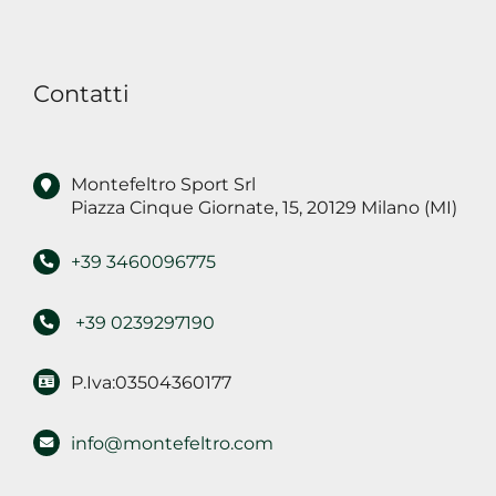
nell'informativa,
per
finalità
Contatti
di
marketing
Montefeltro Sport Srl
Piazza Cinque Giornate, 15, 20129 Milano (MI)
+39 3460096775
+39 0239297190
P.Iva:03504360177
info@montefeltro.com