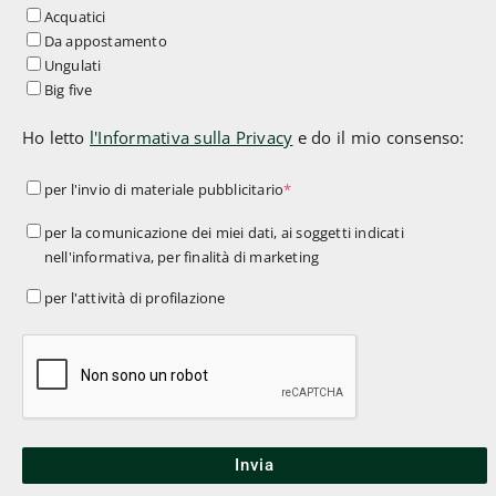
Acquatici
Da appostamento
Ungulati
Big five
Ho letto
l'Informativa sulla Privacy
e do il mio consenso:
per
per l'invio di materiale pubblicitario
*
l'invio
per
per la comunicazione dei miei dati, ai soggetti indicati
di
nell'informativa, per finalità di marketing
la
materiale
comunicazione
per
per l'attività di profilazione
pubblicitario
*
dei
l'attività
miei
di
dati,
profilazione
ai
soggetti
indicati