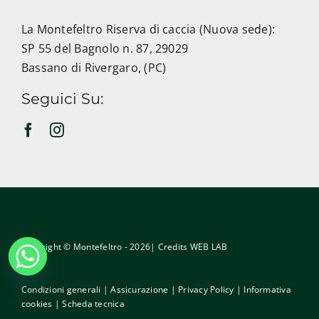
La Montefeltro Riserva di caccia (Nuova sede):
SP 55 del Bagnolo n. 87, 29029
Bassano di Rivergaro, (PC)
Seguici Su:
Copyright © Montefeltro - 2026| Credits
WEB LAB
Condizioni generali
|
Assicurazione
|
Privacy Policy
|
Informativa
cookies
|
Scheda tecnica