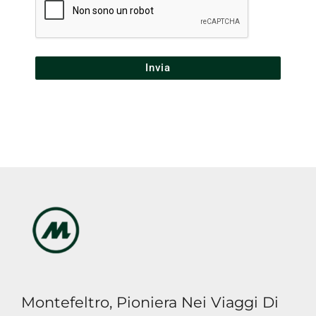
soggetti
profilazione
indicati
nell'informativa,
per
finalità
di
marketing
Montefeltro, Pioniera Nei Viaggi Di