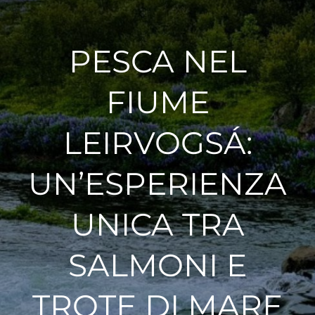
Esperienze
PESCA NEL
#We Fish
FIUME
Blog
LEIRVOGSÁ:
Preventivo online
UN’ESPERIENZA
UNICA TRA
SALMONI E
TROTE DI MARE