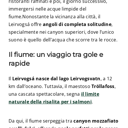
ristoranti raffinati e poi, il giorno successivo,
immergersi nelle acque limpide del
fiume.Nonostante la vicinanza alla città, il
Leirvogsá offre
angoli di completa solitudine
,
specialmente nei canyon superiori, dove l’unico
suono è quello dell’acqua che scorre tra le rocce.
Il fiume: un viaggio tra gole e
rapide
Il
Leirvogsá nasce dal lago Leirvogsvatn
, a 12
km dall’oceano. Tuttavia, il maestoso
Tröllafoss
,
una cascata spettacolare, segna
il limite
naturale della risalita per i salmoni
.
Da qui, il fiume serpeggia tra
canyon mozzafiato