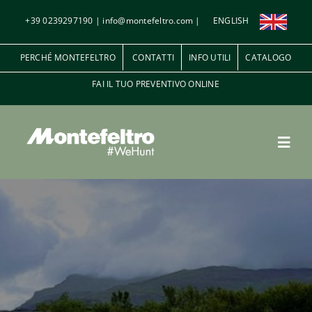
Salta
+39 0239297190
|
info@montefeltro.com
|
ENGLISH
al
contenuto
PERCHÉ MONTEFELTRO
CONTATTI
INFO UTILI
CATALOGO
FAI IL TUO PREVENTIVO ONLINE
Toggl
Navig
Penna e Piuma
A palla
Le riserve di caccia