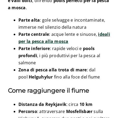
e valli dolci
, offrendo
pools perfetti per la pesca
a mosca
.
Parte alta
: gole selvagge e incontaminate,
immerse nel silenzio della natura
Parte centrale
: acque lente e sinuose,
ideali
per la pesca alla mosca
Parte inferiore
: rapide veloci e
pools
profondi
, i più produttivi per la pesca al
salmone
Zona di pesca alla trota di mare
: dal
pool
Helguhylur
fino alla foce del fiume
Come raggiungere il fiume
Distanza da Reykjavik
: circa
10 km
Percorso
: attraversare
Mosfellsbær
sulla