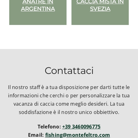
 IN
ANATIDI A CAPE
CACCIA ALL’IBEX
WINELANDS
IN RUSSIA
Contattaci
Il nostro staff è a tua disposizione per darti tutte le
informazioni che cerchi o per personalizzare la tua
vacanza di caccia come meglio desideri. La tua
soddisfazione è il nostro unico obbiettivo.
Telefono:
+39 3460096775
Email:
fishing@montefeltro.com