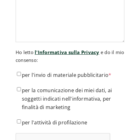
Ho letto
l'Informativa sulla Privacy
e do il mio
consenso:
per
per l'invio di materiale pubblicitario
*
l'invio
per
di
per la comunicazione dei miei dati, ai
la
materiale
soggetti indicati nell'informativa, per
comunicazione
pubblicitario
*
finalità di marketing
dei
miei
per
per l'attività di profilazione
dati,
l'attività
ai
di