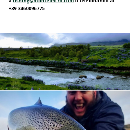
a
fishing@montefeltro.com
o telefonando al
+39 3460096775