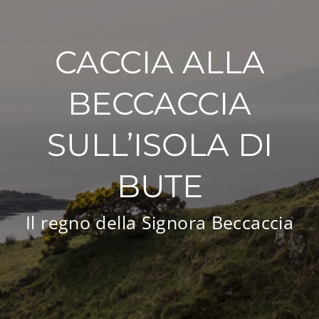
Esperienze
CACCIA ALLA
#We Fish
BECCACCIA
Blog
SULL’ISOLA DI
Preventivo online
BUTE
Il regno della Signora Beccaccia