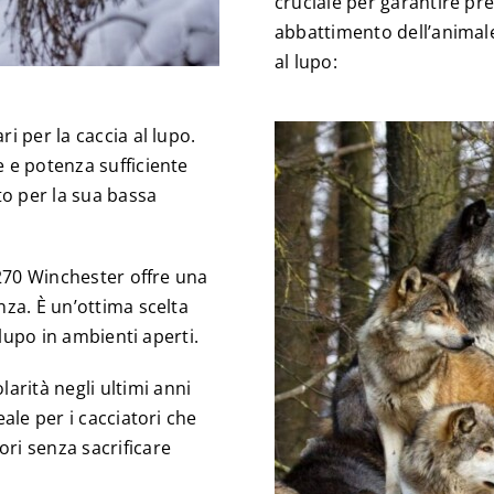
cruciale per garantire pr
abbattimento dell’animale.
al lupo:
i per la caccia al lupo.
e e potenza sufficiente
o per la sua bassa
.270 Winchester offre una
nza. È un’ottima scelta
 lupo in ambienti aperti.
rità negli ultimi anni
eale per i cacciatori che
ri senza sacrificare