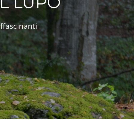
L LUPO
ffascinanti