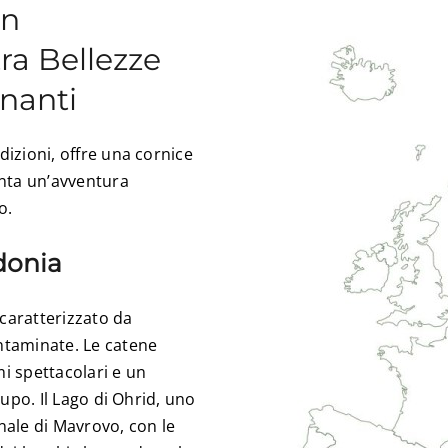
in
ra Bellezze
inanti
dizioni, offre una cornice
venta un’avventura
o.
donia
 caratterizzato da
ontaminate. Le catene
i spettacolari e un
lupo. Il Lago di Ohrid, uno
onale di Mavrovo, con le