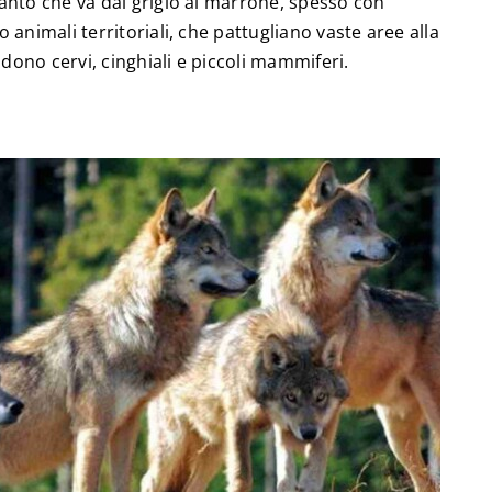
anto che va dal grigio al marrone, spesso con
animali territoriali, che pattugliano vaste aree alla
udono cervi, cinghiali e piccoli mammiferi.