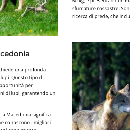
60 kg, e presentano un m
sfumature rossastre. Sono 
ricerca di prede, che incl
acedonia
ichiede una profonda
lupi. Questo tipo di
opportunità per
oni di lupi, garantendo un
 la Macedonia significa
he conoscono i migliori