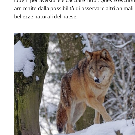
luoghi per avvistare e cacciare i lupi. Queste escur
arricchite dalla possibilità di osservare altri animali 
bellezze naturali del paese.