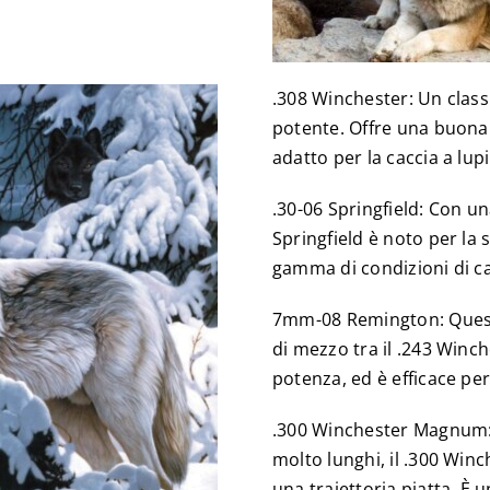
.308 Winchester: Un classi
potente. Offre una buona
adatto per la caccia a lupi 
.30-06 Springfield: Con una
Springfield è noto per la 
gamma di condizioni di ca
7mm-08 Remington: Questo
di mezzo tra il .243 Winch
potenza, ed è efficace per
.300 Winchester Magnum: P
molto lunghi, il .300 Wi
una traiettoria piatta. È 