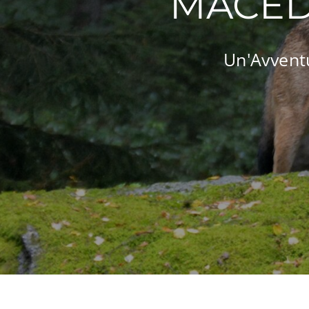
MACED
Un'Avventu