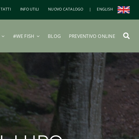
TATTI
INFO UTILI
NUOVO CATALOGO
|
ENGLISH
#WE FISH
BLOG
PREVENTIVO ONLINE