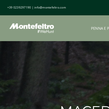
Salta
+39 0239297190
|
info@montefeltro.com
al
contenuto
PENNA E 