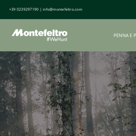
Salta
+39 0239297190
|
info@montefeltro.com
al
contenuto
PENNA E 