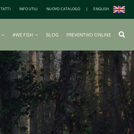
TATTI
INFO UTILI
NUOVO CATALOGO
|
ENGLISH
#WE FISH
BLOG
PREVENTIVO ONLINE