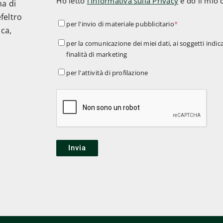
Ho letto
l'Informativa sulla Privacy
e do il mio 
na di
feltro
per
per l'invio di materiale pubblicitario
*
ica,
l'invio
per
per la comunicazione dei miei dati, ai soggetti indica
di
finalità di marketing
la
materiale
comunicazione
per
per l'attività di profilazione
pubblicitario
*
dei
l'attività
miei
di
dati,
profilazione
ai
soggetti
indicati
nell'informativa,
per
finalità
di
marketing