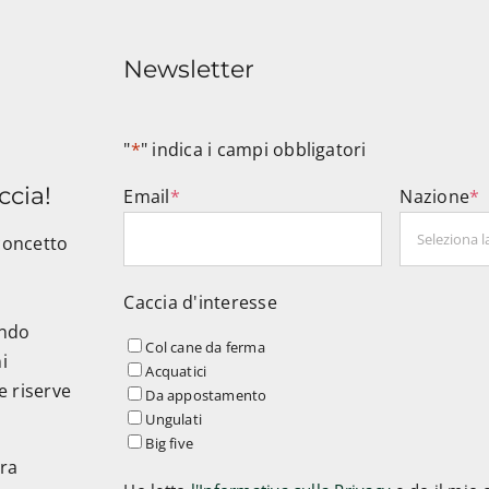
Newsletter
"
*
" indica i campi obbligatori
ccia!
Email
*
Nazione
*
 concetto
Caccia d'interesse
endo
Col cane da ferma
i
Acquatici
le riserve
Da appostamento
Ungulati
Big five
era