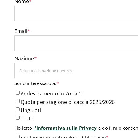
Nome
*
Email
*
Nazione
*
Sono interessato a:
*
Addestramento in Zona C
Quota per stagione di caccia 2025/2026
Ungulati
Tutto
Ho letto
l'Informativa sulla Privacy
e do il mio consen
per
per l'invio di materiale pubblicitario
*