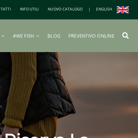
TATTI
INFO UTILI
NUOVO CATALOGO
|
ENGLISH
#WE FISH
BLOG
PREVENTIVO ONLINE