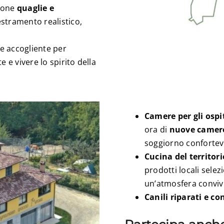
zione
quaglie e
estramento realistico,
 e accogliente per
e e vivere lo spirito della
Camere per gli osp
ora di
nuove camere
soggiorno confortevo
Cucina del territor
prodotti locali selezi
un’atmosfera convivi
Canili riparati e co