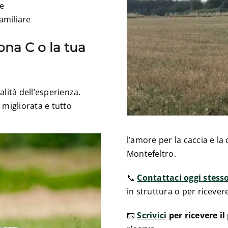
ne
amiliare
ona C o la tua
lità dell’esperienza.
 migliorata e tutto
l’amore per la caccia e la
Montefeltro.
📞
Contattaci oggi stess
in struttura o per ricever
📧
Scrivici
per ricevere i