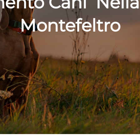
ento Cani Nella 
Montefeltro