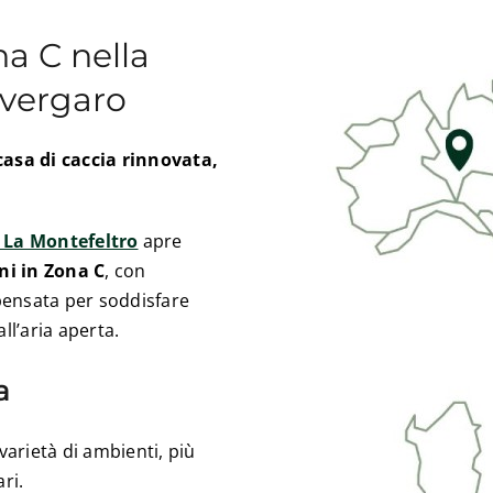
a C nella
ivergaro
asa di caccia rinnovata,
a La Montefeltro
apre
i in Zona C
, con
pensata per soddisfare
all’aria aperta.
a
varietà di ambienti, più
ri.