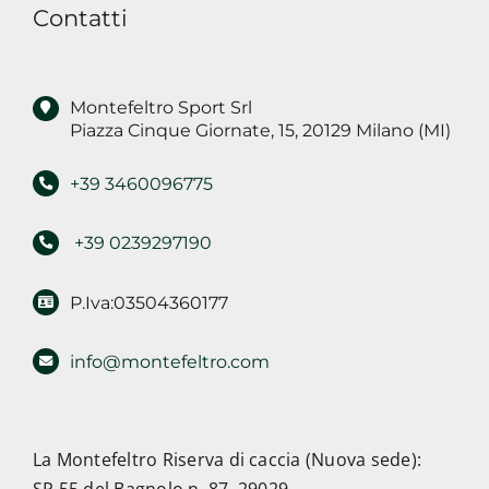
Contatti
di
marketing
Montefeltro Sport Srl
Piazza Cinque Giornate, 15, 20129 Milano (MI)
+39 3460096775
+39 0239297190
P.Iva:03504360177
info@montefeltro.com
La Montefeltro Riserva di caccia (Nuova sede):
SP 55 del Bagnolo n. 87, 29029