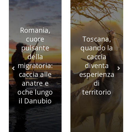
La Caccia
I Grandi
alla Starna
classici
in
della
Inghilterra
cucina:
e Scozia:
Lepre in
Un’Eredità
Salmì
da
Proteggere