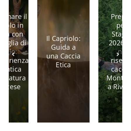
Preparati
per la
Stagione
Il Capriolo:
2026/2027
Guida a
nella
una Caccia
a
riserva di
Etica
caccia La
Montefeltro
a Rivergaro