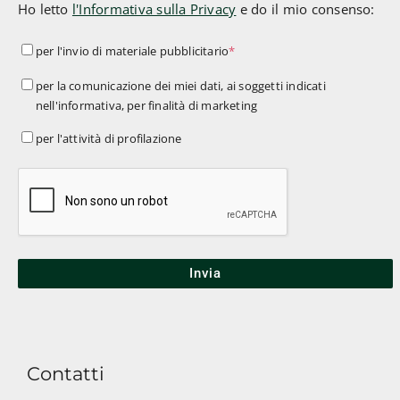
Ho letto
l'Informativa sulla Privacy
e do il mio consenso:
per
per l'invio di materiale pubblicitario
*
l'invio
per
per la comunicazione dei miei dati, ai soggetti indicati
di
nell'informativa, per finalità di marketing
la
materiale
comunicazione
per
per l'attività di profilazione
pubblicitario
*
dei
l'attività
miei
di
dati,
profilazione
ai
soggetti
indicati
nell'informativa,
per
finalità
Contatti
di
marketing