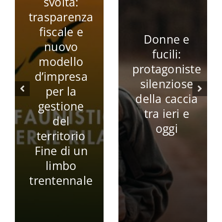
svolta:
trasparenza
fiscale e
Donne e
nuovo
fucili:
modello
protagoniste
d’impresa
silenziose
per la
della caccia
gestione
tra ieri e
del
oggi
territorio
Fine di un
limbo
trentennale