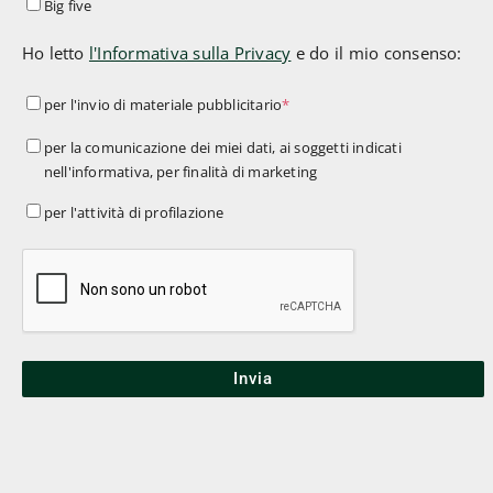
Big five
Ho letto
l'Informativa sulla Privacy
e do il mio consenso:
per
per l'invio di materiale pubblicitario
*
l'invio
per
per la comunicazione dei miei dati, ai soggetti indicati
di
nell'informativa, per finalità di marketing
la
materiale
comunicazione
per
per l'attività di profilazione
pubblicitario
*
dei
l'attività
miei
di
dati,
profilazione
ai
soggetti
indicati
nell'informativa,
per
finalità