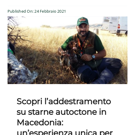
Esperienze
Published On: 24 Febbraio 2021
#We Fish
Blog
Preventivo online
Scopri l’addestramento
su starne autoctone in
Macedonia:
un’esperienza unica per