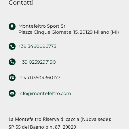
Contatti
di
marketing
Montefeltro Sport Srl
Piazza Cinque Giornate, 15, 20129 Milano (MI)
+39 3460096775
+39 0239297190
P.Iva:03504360177
info@montefeltro.com
La Montefeltro Riserva di caccia (Nuova sede):
SP 55 del Bagnolo n. 87, 29029