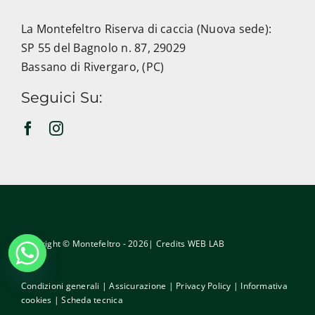
La Montefeltro Riserva di caccia (Nuova sede):
SP 55 del Bagnolo n. 87, 29029
Bassano di Rivergaro, (PC)
Seguici Su:
Copyright © Montefeltro - 2026| Credits
WEB LAB
Condizioni generali
|
Assicurazione
|
Privacy Policy
|
Informativa
cookies
|
Scheda tecnica