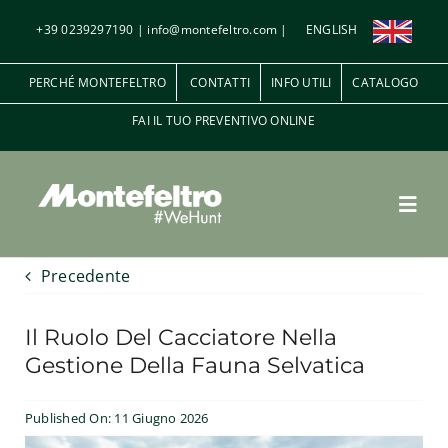
Salta
+39 0239297190
|
info@montefeltro.com
|
ENGLISH
al
contenuto
PERCHÉ MONTEFELTRO
CONTATTI
INFO UTILI
CATALOGO
FAI IL TUO PREVENTIVO ONLINE
Toggl
Navig
Precedente
Penna e Piuma
Il Ruolo Del Cacciatore Nella
A palla
Gestione Della Fauna Selvatica
Le riserve di caccia
Published On: 11 Giugno 2026