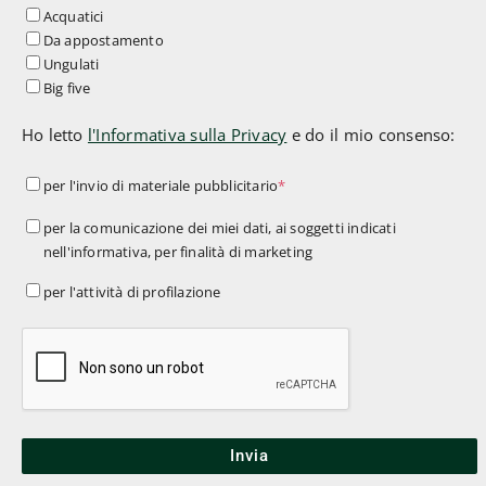
Acquatici
Da appostamento
Ungulati
Big five
Ho letto
l'Informativa sulla Privacy
e do il mio consenso:
per
per l'invio di materiale pubblicitario
*
l'invio
per
per la comunicazione dei miei dati, ai soggetti indicati
di
nell'informativa, per finalità di marketing
la
materiale
comunicazione
per
per l'attività di profilazione
pubblicitario
*
dei
l'attività
miei
di
dati,
profilazione
ai
soggetti
indicati