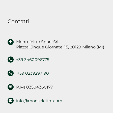
nell'informativa,
per
finalità
Contatti
di
marketing
Montefeltro Sport Srl
Piazza Cinque Giornate, 15, 20129 Milano (MI)
+39 3460096775
+39 0239297190
P.Iva:03504360177
info@montefeltro.com