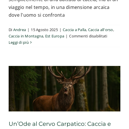
viaggio nel tempo, in una dimensione arcaica
dove l'uomo si confronta
Di
Andrea
|
15 Agosto 2025
|
Caccia a Palla
,
Caccia all'orso
,
su
Caccia in Montagna
,
Est Europa
|
Commenti disabilitati
Un’Ode al Cervo Carpatico: Caccia e
Caccia
Leggi di più
Leggenda nelle Terre di Romania
all’orso
Caccia a Palla
Caccia al Cervo
Caccia in Montagna
Est
in
Europa
Romania:
il
cuore
selvaggio
d’Europa
Un’Ode al Cervo Carpatico: Caccia e