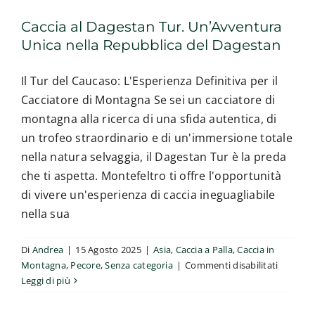
Caccia al Dagestan Tur. Un’Avventura
Unica nella Repubblica del Dagestan
Il Tur del Caucaso: L'Esperienza Definitiva per il
Cacciatore di Montagna Se sei un cacciatore di
montagna alla ricerca di una sfida autentica, di
un trofeo straordinario e di un'immersione totale
nella natura selvaggia, il Dagestan Tur è la preda
che ti aspetta. Montefeltro ti offre l'opportunità
di vivere un'esperienza di caccia ineguagliabile
nella sua
Di
Andrea
|
15 Agosto 2025
|
Asia
,
Caccia a Palla
,
Caccia in
su
Montagna
,
Pecore
,
Senza categoria
|
Commenti disabilitati
Caccia all’orso in Romania: il cuore
Caccia
Leggi di più
selvaggio d’Europa
al
Caccia a Palla
Caccia all'orso
Caccia in Montagna
Est
Dagesta