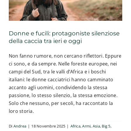
di
Scozia
Donne e fucili: protagoniste silenziose
della caccia tra ieri e oggi
Non fanno rumore, non cercano riflettori. Eppure
ci sono, e da sempre. Nelle foreste europee, nei
campi del Sud, tra le valli d’Africa e i boschi
italiani: le donne cacciatrici hanno camminato
accanto agli uomini, condividendo la stessa
passione, lo stesso silenzio, la stessa emozione.
Solo che nessuno, per secoli, ha raccontato la
loro storia.
Di
Andrea
|
18 Novembre 2025
|
Africa
,
Armi
,
Asia
,
Big 5
,