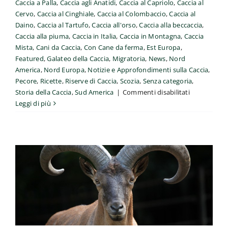
Caccia a Palla
,
Caccia agli Anatidi
,
Caccia al Capriolo
,
Caccia al
Cervo
,
Caccia al Cinghiale
,
Caccia al Colombaccio
,
Caccia al
Daino
,
Caccia al Tartufo
,
Caccia all'orso
,
Caccia alla beccaccia
,
Caccia alla piuma
,
Caccia in Italia
,
Caccia in Montagna
,
Caccia
Mista
,
Cani da Caccia
,
Con Cane da ferma
,
Est Europa
,
Featured
,
Galateo della Caccia
,
Migratoria
,
News
,
Nord
America
,
Nord Europa
,
Notizie e Approfondimenti sulla Caccia
,
Pecore
,
Ricette
,
Riserve di Caccia
,
Scozia
,
Senza categoria
,
Caccia al Dagestan Tur.
su
Storia della Caccia
,
Sud America
|
Commenti disabilitati
Donne
Leggi di più
Un’Avventura Unica nella
e
Repubblica del Dagestan
fucili:
Asia
Caccia a Palla
Caccia in Montagna
Pecore
Senza
protagonist
categoria
silenziose
della
caccia
tra
ieri
e
oggi