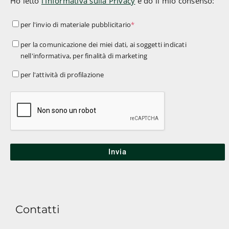
Ho letto
l'Informativa sulla Privacy
e do il mio consenso:
per
per l'invio di materiale pubblicitario
*
l'invio
per
per la comunicazione dei miei dati, ai soggetti indicati
di
nell'informativa, per finalità di marketing
la
materiale
comunicazione
per
per l'attività di profilazione
pubblicitario
*
dei
l'attività
miei
di
dati,
profilazione
ai
soggetti
indicati
nell'informativa,
per
finalità
Contatti
di
marketing