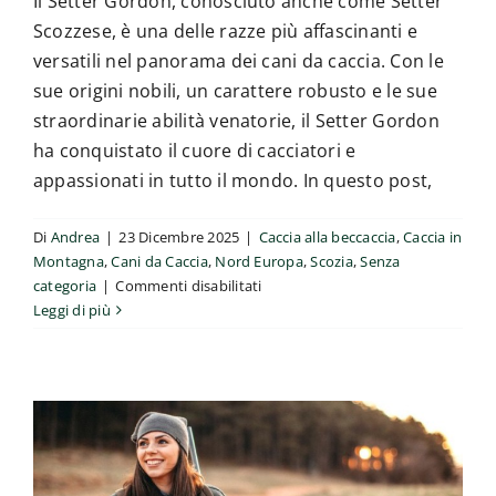
Il Setter Gordon, conosciuto anche come Setter
Scozzese, è una delle razze più affascinanti e
versatili nel panorama dei cani da caccia. Con le
sue origini nobili, un carattere robusto e le sue
straordinarie abilità venatorie, il Setter Gordon
ha conquistato il cuore di cacciatori e
appassionati in tutto il mondo. In questo post,
Donne e fucili: protagoniste
silenziose della caccia tra ieri e oggi
Di
Andrea
|
23 Dicembre 2025
|
Caccia alla beccaccia
,
Caccia in
Africa
Armi
Asia
Big 5
Caccia a Palla
Caccia agli
Montagna
,
Cani da Caccia
,
Nord Europa
,
Scozia
,
Senza
Anatidi
Caccia al Capriolo
Caccia al Cervo
Caccia al
su
categoria
|
Commenti disabilitati
Cinghiale
Caccia al Colombaccio
Caccia al Daino
Il
Leggi di più
Caccia al Tartufo
Caccia all'orso
Caccia alla beccaccia
Setter
Caccia alla piuma
Caccia in Italia
Caccia in Montagna
Gordon:
Caccia Mista
Cani da Caccia
Con Cane da ferma
Est
Il
Europa
Featured
Galateo della Caccia
Migratoria
Nobile
News
Nord America
Nord Europa
Notizie e
Cacciatore
Approfondimenti sulla Caccia
Pecore
Ricette
Riserve
delle
di Caccia
Scozia
Senza categoria
Storia della Caccia
Terre
Sud America