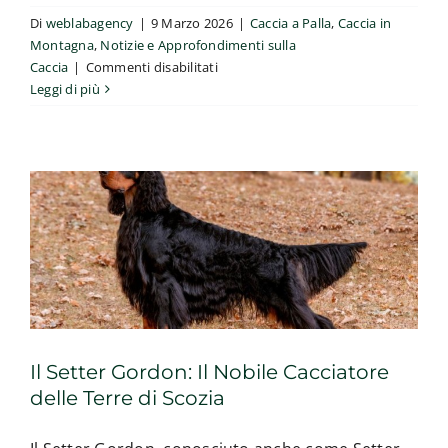
Di
weblabagency
|
9 Marzo 2026
|
Caccia a Palla
,
Caccia in
Montagna
,
Notizie e Approfondimenti sulla
su
Caccia
|
Commenti disabilitati
Il Setter Gordon: Il Nobile Cacciatore
Caccia
Leggi di più
delle Terre di Scozia
al
Caccia alla beccaccia
Caccia in Montagna
Cani da
“Macho
Caccia
Nord Europa
Scozia
Senza categoria
Montes”
in
Spagna
Il Setter Gordon: Il Nobile Cacciatore
delle Terre di Scozia