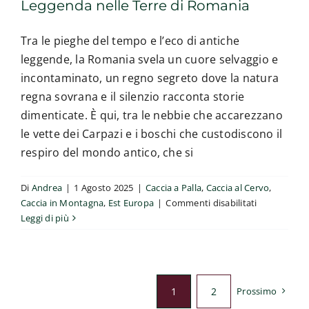
Leggenda nelle Terre di Romania
Tra le pieghe del tempo e l’eco di antiche
leggende, la Romania svela un cuore selvaggio e
incontaminato, un regno segreto dove la natura
regna sovrana e il silenzio racconta storie
dimenticate. È qui, tra le nebbie che accarezzano
le vette dei Carpazi e i boschi che custodiscono il
respiro del mondo antico, che si
Di
Andrea
|
1 Agosto 2025
|
Caccia a Palla
,
Caccia al Cervo
,
su
Caccia in Montagna
,
Est Europa
|
Commenti disabilitati
Un’Ode
Leggi di più
al
Cervo
Carpatico:
Caccia
1
2
Prossimo
e
Leggenda