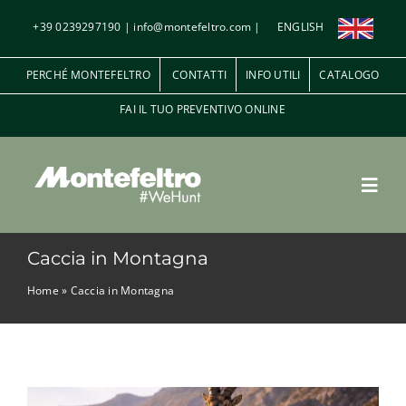
Salta
+39 0239297190
|
info@montefeltro.com
|
ENGLISH
al
contenuto
PERCHÉ MONTEFELTRO
CONTATTI
INFO UTILI
CATALOGO
FAI IL TUO PREVENTIVO ONLINE
Toggl
Navig
Caccia in Montagna
Penna e Piuma
Home
»
Caccia in Montagna
Caccia al “Macho Montes” in Spagna
A palla
Caccia a Palla
Caccia in Montagna
Notizie e
Approfondimenti sulla Caccia
Le riserve di caccia