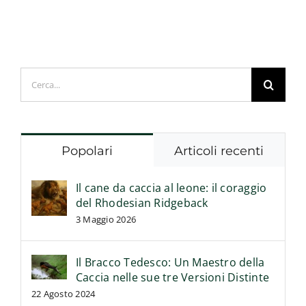
nelle
Terre
di
Romania
Cerca
per:
Popolari
Articoli recenti
Il cane da caccia al leone: il coraggio
del Rhodesian Ridgeback
3 Maggio 2026
Il Bracco Tedesco: Un Maestro della
Caccia nelle sue tre Versioni Distinte
22 Agosto 2024