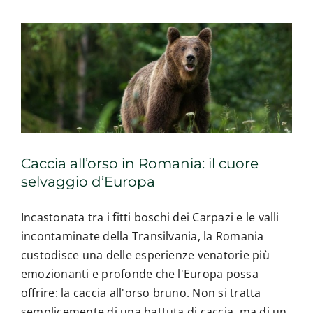
Europa
Tur.
Un’Avve
Unica
nella
Repubbl
del
Dagesta
Caccia all’orso in Romania: il cuore
selvaggio d’Europa
Incastonata tra i fitti boschi dei Carpazi e le valli
incontaminate della Transilvania, la Romania
custodisce una delle esperienze venatorie più
emozionanti e profonde che l'Europa possa
offrire: la caccia all'orso bruno. Non si tratta
semplicemente di una battuta di caccia, ma di un