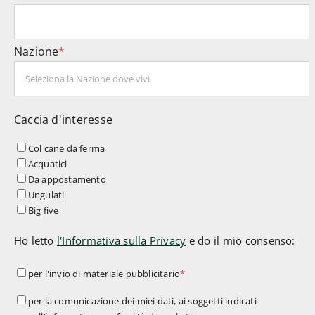
Nazione
*
Caccia d'interesse
Col cane da ferma
Acquatici
Da appostamento
Ungulati
Big five
Ho letto
l'Informativa sulla Privacy
e do il mio consenso:
per
per l'invio di materiale pubblicitario
*
l'invio
per
per la comunicazione dei miei dati, ai soggetti indicati
di