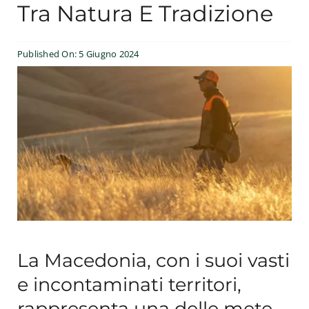
Tra Natura E Tradizione
Esperienze
Published On: 5 Giugno 2024
#We Fish
Blog
Preventivo online
La Macedonia, con i suoi vasti
e incontaminati territori,
rappresenta una delle mete