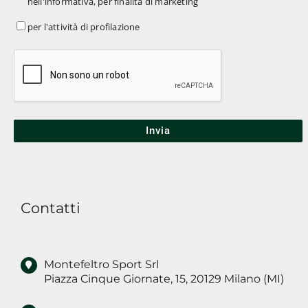
nell'informativa, per finalità di marketing
la
materiale
comunicazione
per
per l'attività di profilazione
pubblicitario
*
dei
l'attività
miei
di
dati,
profilazione
ai
soggetti
indicati
nell'informativa,
per
finalità
Contatti
di
marketing
Montefeltro Sport Srl
Piazza Cinque Giornate, 15, 20129 Milano (MI)