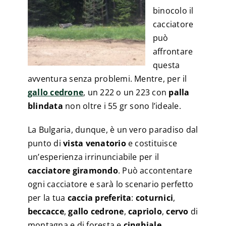
binocolo il
cacciatore
può
affrontare
questa
avventura senza problemi. Mentre, per il
gallo cedrone
, un 222 o un 223 con
palla
blindata
non oltre i 55 gr sono l’ideale.
La Bulgaria, dunque, è un vero paradiso dal
punto di
vista venatorio
e costituisce
un’esperienza irrinunciabile per il
cacciatore giramondo
. Può accontentare
ogni cacciatore e sarà lo scenario perfetto
per la tua
caccia preferita
:
coturnici
,
beccacce
,
gallo cedrone
,
capriolo
,
cervo
di
montagna e di foresta e
cinghiale
.