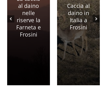
o
Caccia al
modello
daino in
d’impresa
la
Italia a
per la
 e
Frosini
gestione
i
del
territorio
Fine di un
limbo
trentennal