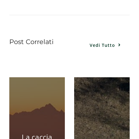
Post Correlati
Vedi Tutto
AFV, la
svolta:
trasparenz
fiscale e
ia
nuovo