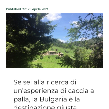
Esperienze
Published On: 28 Aprile 2021
#We Fish
Blog
Preventivo online
Se sei alla ricerca di
un’esperienza di caccia a
palla, la Bulgaria è la
destinazione giusta.