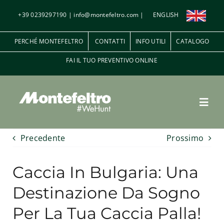
Salta
+39 0239297190
|
info@montefeltro.com
|
ENGLISH
al
contenuto
PERCHÉ MONTEFELTRO
CONTATTI
INFO UTILI
CATALOGO
FAI IL TUO PREVENTIVO ONLINE
Toggl
Navig
Precedente
Prossimo
Penna e Piuma
Caccia In Bulgaria: Una
A palla
Destinazione Da Sogno
Per La Tua Caccia Palla!
Le riserve di caccia