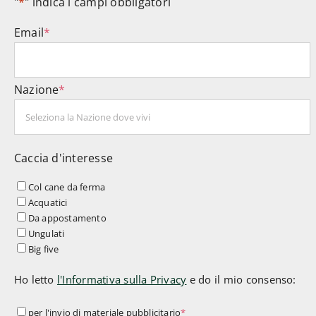
"
*
" indica i campi obbligatori
Email
*
Nazione
*
Caccia d'interesse
Col cane da ferma
Acquatici
Da appostamento
Ungulati
Big five
Ho letto
l'Informativa sulla Privacy
e do il mio consenso:
per
per l'invio di materiale pubblicitario
*