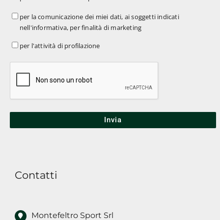
l'invio
per
per la comunicazione dei miei dati, ai soggetti indicati
di
nell'informativa, per finalità di marketing
la
materiale
comunicazione
per
per l'attività di profilazione
pubblicitario
*
dei
l'attività
miei
di
dati,
profilazione
ai
soggetti
indicati
nell'informativa,
per
finalità
Contatti
di
marketing
Montefeltro Sport Srl