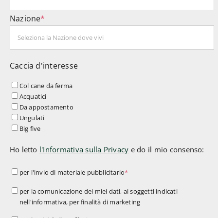
Nazione
*
Caccia d'interesse
Col cane da ferma
Acquatici
Da appostamento
Ungulati
Big five
Ho letto
l'Informativa sulla Privacy
e do il mio consenso:
per
per l'invio di materiale pubblicitario
*
l'invio
per
per la comunicazione dei miei dati, ai soggetti indicati
di
nell'informativa, per finalità di marketing
la
materiale
comunicazione