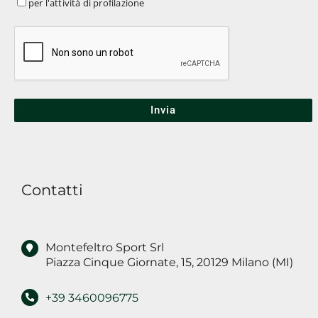
per
per l'attività di profilazione
pubblicitario
*
dei
l'attività
miei
di
dati,
profilazione
ai
soggetti
indicati
nell'informativa,
per
finalità
Contatti
di
marketing
Montefeltro Sport Srl
Piazza Cinque Giornate, 15, 20129 Milano (MI)
+39 3460096775