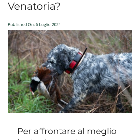
Venatoria?
Esperienze
Published On: 6 Luglio 2024
#We Fish
Blog
Preventivo online
Per affrontare al meglio