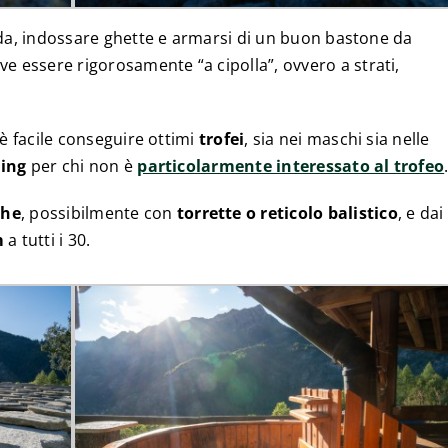
ida, indossare ghette e armarsi di un buon bastone da
e essere rigorosamente “a cipolla”, ovvero a strati,
è facile conseguire ottimi
trofei
, sia nei maschi sia nelle
ling
per chi non è
particolarmente interessato al trofeo
che
, possibilmente con
torrette o reticolo balistico
, e dai
m
a tutti i 30.