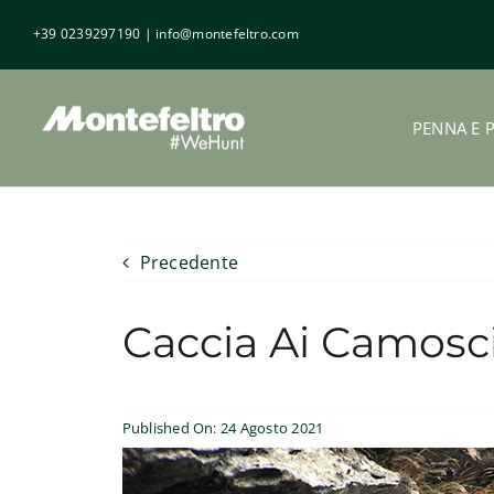
Salta
+39 0239297190
|
info@montefeltro.com
al
contenuto
PENNA E 
Precedente
Caccia Ai Camosci 
Published On: 24 Agosto 2021