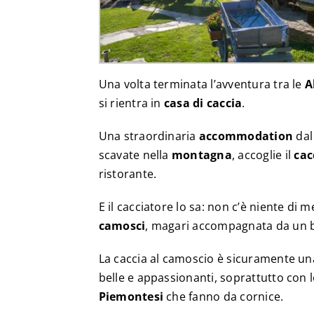
Una volta terminata l’avventura tra le
A
si rientra in
casa di caccia
.
Una straordinaria
accommodation
dal
scavate nella
montagna
, accoglie il
cac
ristorante.
E il cacciatore lo sa: non c’è niente di
camosci
, magari accompagnata da un bu
La caccia al camoscio è sicuramente un
belle e appassionanti, soprattutto con l
Piemontesi
che fanno da cornice.