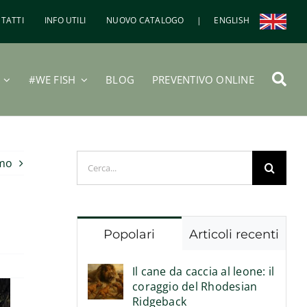
TATTI
INFO UTILI
NUOVO CATALOGO
|
ENGLISH
#WE FISH
BLOG
PREVENTIVO ONLINE
Cerca
imo
per:
Popolari
Articoli recenti
Il cane da caccia al leone: il
coraggio del Rhodesian
Ridgeback