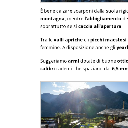
È bene calzare scarponi dalla suola rig
montagna
, mentre l’
abbigliamento
dev
soprattutto se si
caccia all’apertura
.
Tra le
valli apriche
e i
picchi maestosi
femmine. A disposizione anche gli
year
Suggeriamo
armi
dotate di buone
otti
calibri
radenti che spaziano dai
6,5 m