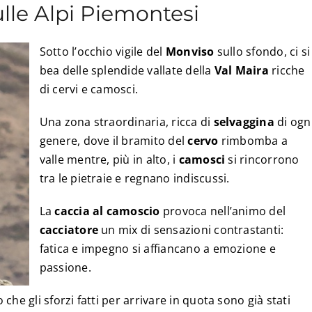
lle Alpi Piemontesi
Sotto l’occhio vigile del
Monviso
sullo sfondo, ci si
bea delle splendide vallate della
Val Maira
ricche
di cervi e camosci.
Una zona straordinaria, ricca di
selvaggina
di ogn
genere, dove il bramito del
cervo
rimbomba a
valle mentre, più in alto, i
camosci
si rincorrono
tra le pietraie e regnano indiscussi.
La
caccia al camoscio
provoca nell’animo del
cacciatore
un mix di sensazioni contrastanti:
fatica e impegno si affiancano a emozione e
passione.
o che gli sforzi fatti per arrivare in quota sono già stati