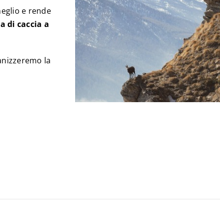
meglio e rende
a di caccia a
anizzeremo la