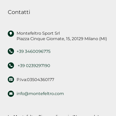
finalità
Contatti
di
marketing
Montefeltro Sport Srl
Piazza Cinque Giornate, 15, 20129 Milano (MI)
+39 3460096775
+39 0239297190
P.Iva:03504360177
info@montefeltro.com