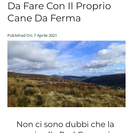
Da Fare Con Il Proprio
Esperienze
Cane Da Ferma
#We Fish
Published On: 7 Aprile 2021
Blog
Preventivo online
Non ci sono dubbi che la