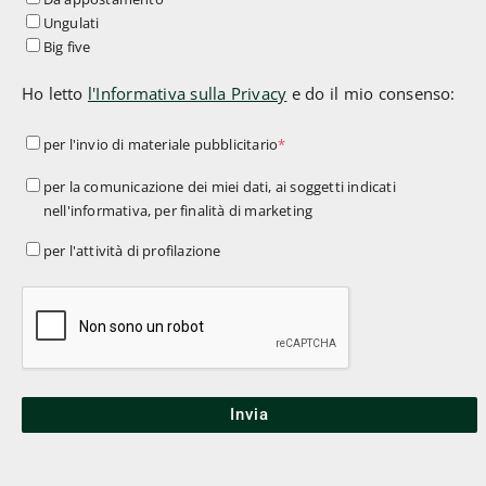
Ungulati
Big five
Ho letto
l'Informativa sulla Privacy
e do il mio consenso:
per
per l'invio di materiale pubblicitario
*
l'invio
per
per la comunicazione dei miei dati, ai soggetti indicati
di
nell'informativa, per finalità di marketing
la
materiale
comunicazione
per
per l'attività di profilazione
pubblicitario
*
dei
l'attività
miei
di
dati,
profilazione
ai
soggetti
indicati
nell'informativa,
per