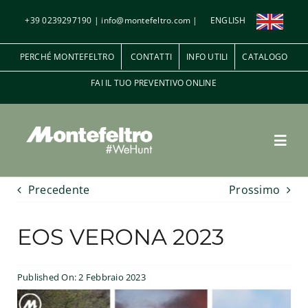
Salta
+39 0239297190
|
info@montefeltro.com
|
ENGLISH
al
contenuto
PERCHÉ MONTEFELTRO
CONTATTI
INFO UTILI
CATALOGO
FAI IL TUO PREVENTIVO ONLINE
Toggl
Navig
Precedente
Prossimo
Penna e Piuma
EOS VERONA 2023
A palla
Published On: 2 Febbraio 2023
Le riserve di caccia