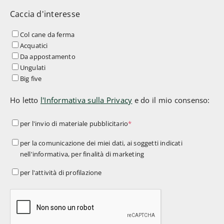
Caccia d'interesse
Col cane da ferma
Acquatici
Da appostamento
Ungulati
Big five
Ho letto
l'Informativa sulla Privacy
e do il mio consenso:
per
per l'invio di materiale pubblicitario
*
l'invio
per
per la comunicazione dei miei dati, ai soggetti indicati
di
nell'informativa, per finalità di marketing
la
materiale
comunicazione
per
per l'attività di profilazione
pubblicitario
*
dei
l'attività
miei
di
dati,
profilazione
ai