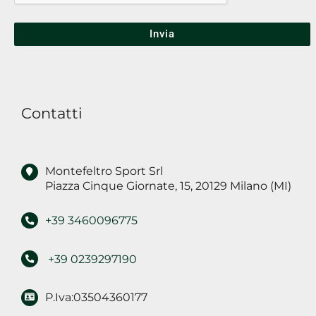
soggetti
indicati
nell'informativa,
per
finalità
Contatti
di
marketing
Montefeltro Sport Srl
Piazza Cinque Giornate, 15, 20129 Milano (MI)
+39 3460096775
+39 0239297190
P.Iva:03504360177