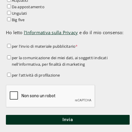
Acquatici
Da appostamento
Ungulati
Big five
Ho letto
l'Informativa sulla Privacy
e do il mio consenso:
per
per l'invio di materiale pubblicitario
*
l'invio
per
per la comunicazione dei miei dati, ai soggetti indicati
di
nell'informativa, per finalità di marketing
la
materiale
comunicazione
per
per l'attività di profilazione
pubblicitario
*
dei
l'attività
miei
di
dati,
profilazione
ai
soggetti
indicati
nell'informativa,