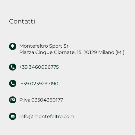
per
finalità
Contatti
di
marketing
Montefeltro Sport Srl
Piazza Cinque Giornate, 15, 20129 Milano (MI)
+39 3460096775
+39 0239297190
P.Iva:03504360177
info@montefeltro.com