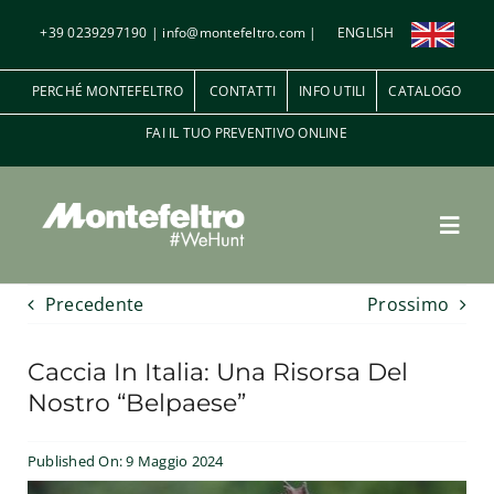
Salta
+39 0239297190
|
info@montefeltro.com
|
ENGLISH
al
contenuto
PERCHÉ MONTEFELTRO
CONTATTI
INFO UTILI
CATALOGO
FAI IL TUO PREVENTIVO ONLINE
Toggl
Navig
Precedente
Prossimo
Penna e Piuma
Caccia In Italia: Una Risorsa Del
A palla
Nostro “Belpaese”
Le riserve di caccia
Published On: 9 Maggio 2024