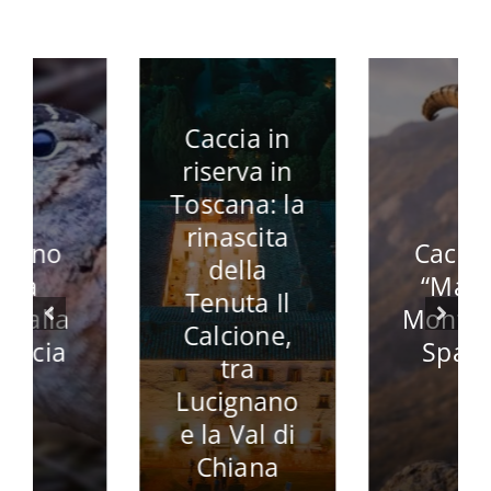
Caccia in
riserva in
Toscana: la
rinascita
Caccia al
della
“Macho
Tenuta Il
Montes” in
Calcione,
Spagna
tra
Lucignano
e la Val di
Chiana