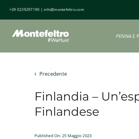
Salta
+39 0239297190
|
info@montefeltro.com
al
contenuto
PENNA E 
Precedente
Finlandia – Un’es
Finlandese
Published On: 25 Maggio 2023