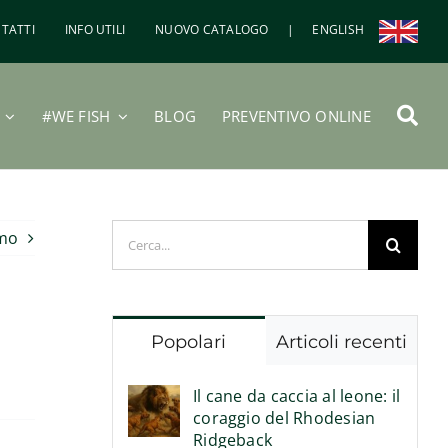
TATTI
INFO UTILI
NUOVO CATALOGO
|
ENGLISH
#WE FISH
BLOG
PREVENTIVO ONLINE
Cerca
imo
per:
Popolari
Articoli recenti
Il cane da caccia al leone: il
coraggio del Rhodesian
Ridgeback