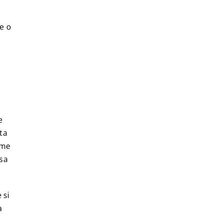
e o
i
e
ta
ome
ssa
 si
a