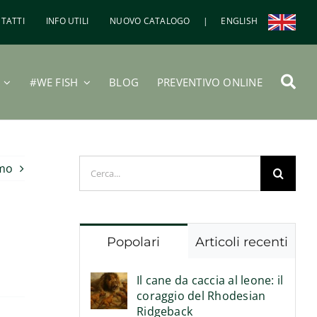
TATTI
INFO UTILI
NUOVO CATALOGO
|
ENGLISH
#WE FISH
BLOG
PREVENTIVO ONLINE
Cerca
imo
per:
Popolari
Articoli recenti
Il cane da caccia al leone: il
coraggio del Rhodesian
Ridgeback