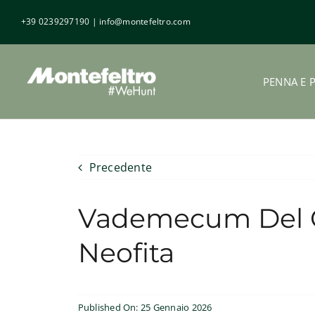
Salta
+39 0239297190
|
info@montefeltro.com
al
contenuto
PENNA E 
Precedente
Vademecum Del C
Neofita
Published On: 25 Gennaio 2026