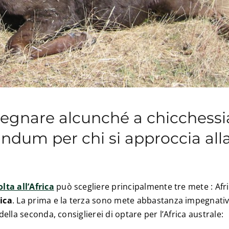
segnare alcunché a chicchessi
dum per chi si approccia all
lta all’Africa
può scegliere principalmente tre mete : Afr
ica
. La prima e la terza sono mete abbastanza impegnativ
della seconda, consiglierei di optare per l’Africa australe: