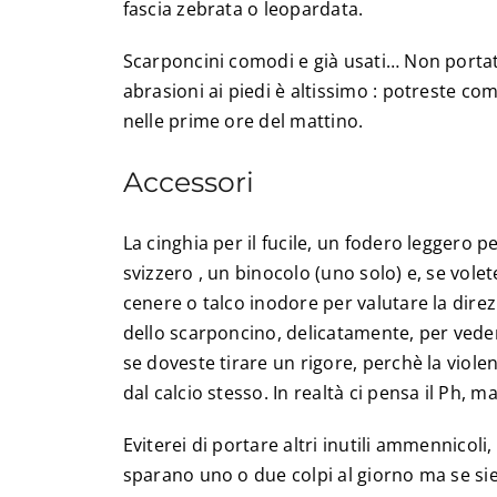
fascia zebrata o leopardata.
Scarponcini comodi e già usati… Non portate
abrasioni ai piedi è altissimo : potreste com
nelle prime ore del mattino.
Accessori
La cinghia per il fucile, un fodero leggero 
svizzero , un binocolo (uno solo) e, se vol
cenere o talco inodore per valutare la direz
dello scarponcino, delicatamente, per veder
se doveste tirare un rigore, perchè la viole
dal calcio stesso. In realtà ci pensa il Ph, m
Eviterei di portare altri inutili ammennicoli
sparano uno o due colpi al giorno ma se siet