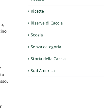
Ricette
Riserve di Caccia
no,
tino
Scozia
Senza categoria
e
Storia della Caccia
 i
Sud America
nto
osso,
n
on