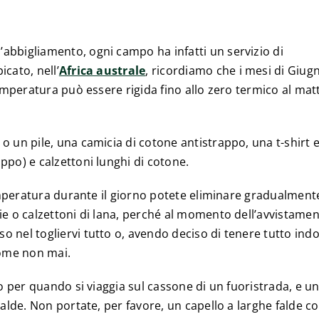
abbigliamento, ogni campo ha infatti un servizio di
cato, nell’
Africa australe
, ricordiamo che i mesi di Giug
temperatura può essere rigida fino allo zero termico al mat
o un pile, una camicia di cotone antistrappo, una t-shirt 
ppo) e calzettoni lunghi di cotone.
temperatura durante il giorno potete eliminare gradualmente
ie o calzettoni di lana, perché al momento dell’avvistame
 nel togliervi tutto o, avendo deciso di tenere tutto ind
ome non mai.
to per quando si viaggia sul cassone di un fuoristrada, e u
calde. Non portate, per favore, un capello a larghe falde c