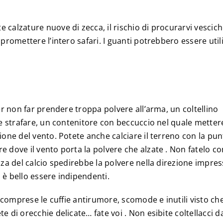
 calzature nuove di zecca, il rischio di procurarvi vescich
promettere l’intero safari. I guanti potrebbero essere util
per non far prendere troppa polvere all’arma, un coltellino
ete strafare, un contenitore con beccuccio nel quale metter
ione del vento. Potete anche calciare il terreno con la pun
e dove il vento porta la polvere che alzate . Non fatelo c
nza del calcio spedirebbe la polvere nella direzione impre
a è bello essere indipendenti.
, comprese le cuffie antirumore, scomode e inutili visto che
e di orecchie delicate… fate voi . Non esibite coltellacci d