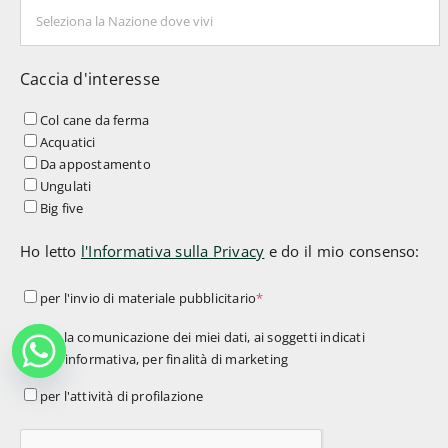
Caccia d'interesse
Col cane da ferma
Acquatici
Da appostamento
Ungulati
Big five
Ho letto
l'Informativa sulla Privacy
e do il mio consenso:
per
per l'invio di materiale pubblicitario
*
l'invio
per
per la comunicazione dei miei dati, ai soggetti indicati
di
nell'informativa, per finalità di marketing
la
materiale
comunicazione
per
per l'attività di profilazione
pubblicitario
*
dei
l'attività
miei
di