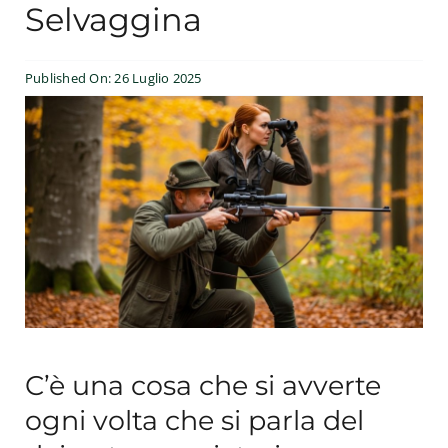
Selvaggina
Esperienze
Published On: 26 Luglio 2025
#We Fish
Blog
Preventivo online
C’è una cosa che si avverte
ogni volta che si parla del