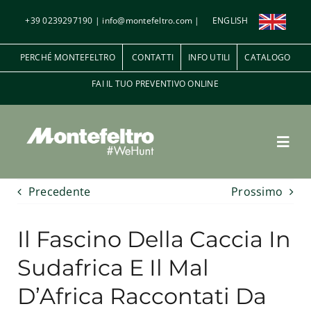
Salta
+39 0239297190
|
info@montefeltro.com
|
ENGLISH
al
contenuto
PERCHÉ MONTEFELTRO
CONTATTI
INFO UTILI
CATALOGO
FAI IL TUO PREVENTIVO ONLINE
Toggl
Navig
Precedente
Prossimo
Penna e Piuma
Il Fascino Della Caccia In
A palla
Sudafrica E Il Mal
D’Africa Raccontati Da
Le riserve di caccia