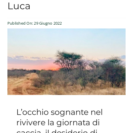
Luca
Esperienze
Published On: 29 Giugno 2022
#We Fish
Blog
Preventivo online
L’occhio sognante nel
rivivere la giornata di
caccia, il desiderio di