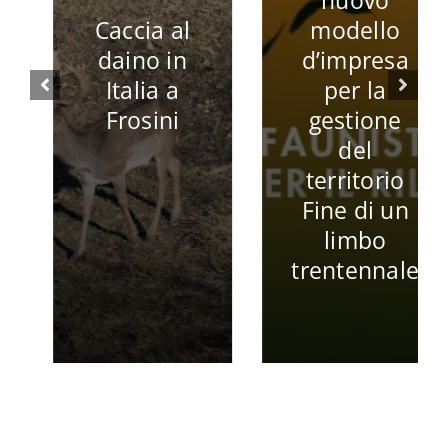
fucili:
modello
protagoniste
d’impresa
silenziose
per la
della caccia
gestione
tra ieri e
del
oggi
territorio
Fine di un
limbo
trentennale