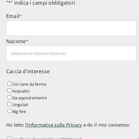
"
*
" indica i campi obbligatori
Email
*
Nazione
*
Caccia d'interesse
Col cane da ferma
Acquatici
Da appostamento
Ungulati
Big five
Ho letto
l'Informativa sulla Privacy
e do il mio consenso:
per