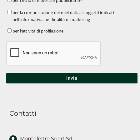
per l'invio di materiale pubblicitario
*
l'invio
per
per la comunicazione dei miei dati, ai soggetti indicati
di
nell'informativa, per finalità di marketing
la
materiale
comunicazione
per
per l'attività di profilazione
pubblicitario
*
dei
l'attività
miei
di
dati,
profilazione
ai
soggetti
indicati
nell'informativa,
per
finalità
Contatti
di
marketing
Montefeltro Sport Srl