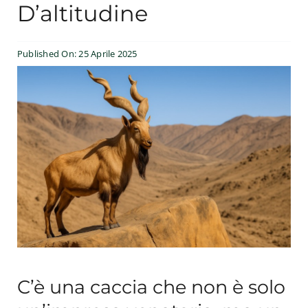
D’altitudine
Esperienze
Published On: 25 Aprile 2025
#We Fish
Blog
Preventivo online
C’è una caccia che non è solo