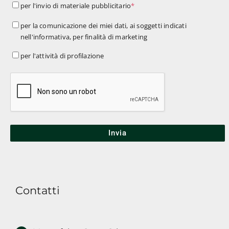
per
per l'invio di materiale pubblicitario
*
l'invio
per
per la comunicazione dei miei dati, ai soggetti indicati
di
nell'informativa, per finalità di marketing
la
materiale
comunicazione
per
per l'attività di profilazione
pubblicitario
*
dei
l'attività
miei
di
dati,
profilazione
ai
soggetti
indicati
nell'informativa,
per
finalità
Contatti
di
marketing